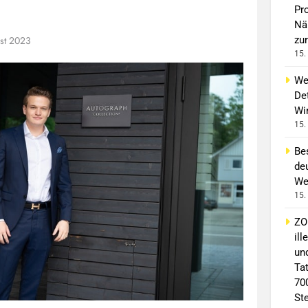
Pro
Nä
st 2023
zur
15.
We
Det
Wi
15.
Bes
deu
We
15.
ZO
il
un
Ta
70
St