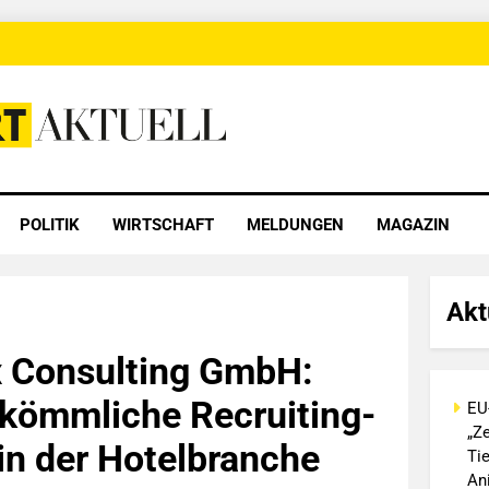
 Aktuell
POLITIK
WIRTSCHAFT
MELDUNGEN
MAGAZIN
Akt
x Consulting GmbH:
kömmliche Recruiting-
EU
„Ze
n der Hotelbranche
Ti
An