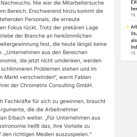
EX
Nachwuchs. Nie war die Mitarbeitersuche
he
esem Bereich. Erschwerend hinzu kommt die
15.
tehenden Personals, die erneute
Arb
n Fokus rückt. Trotz der prekären Lage
St
etriebe der Branche an herkömmlichen
als
eitergewinnung fest, die heute längst keine
Ind
en. „Unternehmen aus den Bereichen
15.
onomie, die jetzt nicht umdenken, werden
h schlimmeren Problemen stehen und im
m Markt verschwinden“, warnt Fabian
hrer der Chrometrix Consulting GmbH.
 Fachkräfte für sich zu gewinnen, braucht
Argumente, die die Arbeitnehmer
ian Erbach weiter. „Für Unternehmen aus
astronomie heißt das, ihre Vorteile zu
uf den richtigen Medien auszuspielen.“