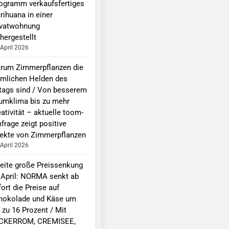
logramm verkaufsfertiges
rihuana in einer
ivatwohnung
hergestellt
 April 2026
rum Zimmerpflanzen die
imlichen Helden des
ltags sind / Von besserem
umklima bis zu mehr
ativität – aktuelle toom-
frage zeigt positive
fekte von Zimmerpflanzen
 April 2026
eite große Preissenkung
 April: NORMA senkt ab
ort die Preise auf
hokolade und Käse um
 zu 16 Prozent / Mit
CKERROM, CREMISEE,