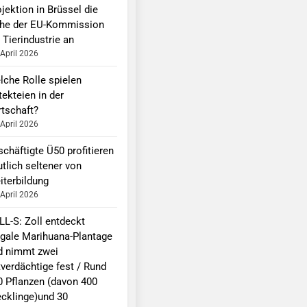
jektion in Brüssel die
he der EU-Kommission
 Tierindustrie an
 April 2026
lche Rolle spielen
ekteien in der
rtschaft?
 April 2026
chäftigte Ü50 profitieren
tlich seltener von
iterbildung
 April 2026
LL-S: Zoll entdeckt
legale Marihuana-Plantage
d nimmt zwei
tverdächtige fest / Rund
0 Pflanzen (davon 400
ecklinge)und 30