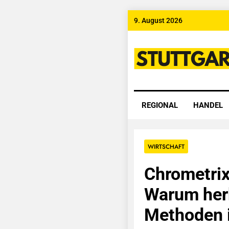
Skip
9. August 2026
to
content
Stuttgart
REGIONAL
HANDEL
WIRTSCHAFT
Chrometri
Warum her
Methoden i