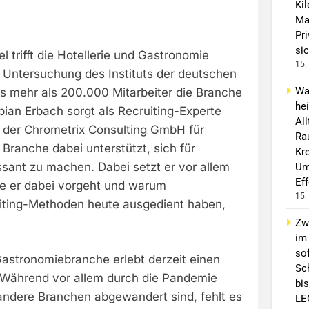
Ki
Ma
Pr
sic
 trifft die Hotellerie und Gastronomie
15.
e Untersuchung des Instituts der deutschen
Wa
ss mehr als 200.000 Mitarbeiter die Branche
he
ian Erbach sorgt als Recruiting-Experte
Al
 der Chrometrix Consulting GmbH für
Ra
 Branche dabei unterstützt, sich für
Kre
ssant zu machen. Dabei setzt er vor allem
Um
Ef
ie er dabei vorgeht und warum
15.
iting-Methoden heute ausgedient haben,
Zw
im
sof
Gastronomiebranche erlebt derzeit einen
Sc
 Während vor allem durch die Pandemie
bis
 andere Branchen abgewandert sind, fehlt es
LE