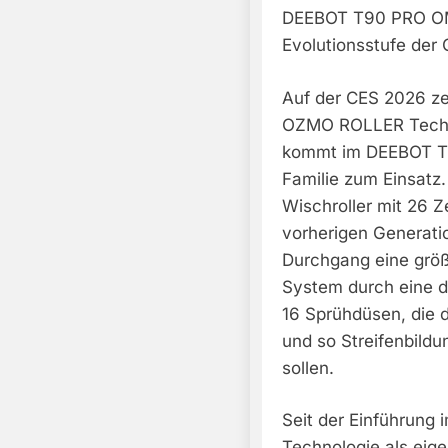
DEEBOT T90 PRO OM
Evolutionsstufe de
Auf der CES 2026 ze
OZMO ROLLER Techno
kommt im DEEBOT T
Familie zum Einsatz.
Wischroller mit 26 
vorherigen Generatio
Durchgang eine größ
System durch eine d
16 Sprühdüsen, die d
und so Streifenbild
sollen.
Seit der Einführun
Technologie als eige