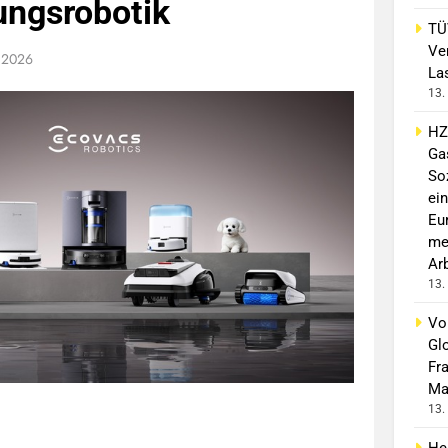
ungsrobotik
TÜ
Ve
r 2026
La
13.
HZ
Ga
So
ein
Eu
me
Ar
13.
Vo
Gl
Fr
Ma
13.
He