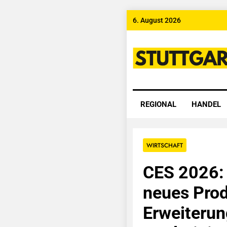
Skip
6. August 2026
to
content
Stuttgart
REGIONAL
HANDEL
WIRTSCHAFT
CES 2026:
neues Prod
Erweiteru