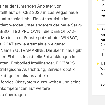
Ge
iner der führenden Anbieter von
hu
tellt auf der CES 2026 in Las Vegas neue
wei
 unterschiedliche Einsatzbereiche im
13.
ntiert werden unter anderem der neue Saug-
LO
DEEBOT T90 PRO OMNI, die DEEBOT X12-
vo
e Modelle der Fensterputzroboter WINBOT,
vo
e GOAT sowie erstmals ein eigener
Di
De
m Namen ULTRAMARINE. Darüber hinaus gibt
13.
en Einblick in aktuelle Entwicklungen im
nten „Embodied Intelligence“. ECOVACS
1.
Wi
strategische Ausrichtung, Servicerobotik
Wir
kategorien hinaus auf ein
Di
fendes Ökosystem auszuweiten und seine
Spe
rnkompetenzen auf weitere
13.
zu übertragen.