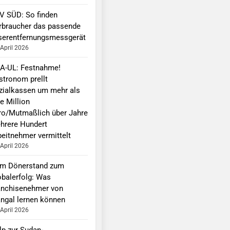
V SÜD: So finden
rbraucher das passende
serentfernungsmessgerät
 April 2026
A-UL: Festnahme!
stronom prellt
zialkassen um mehr als
e Million
ro/Mutmaßlich über Jahre
hrere Hundert
beitnehmer vermittelt
 April 2026
m Dönerstand zum
obalerfolg: Was
anchisenehmer von
ngal lernen können
 April 2026
lp zur Sudan-