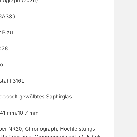
ograph (2026)
96A339
r Blau
2026
ro
stahl 316L
 doppelt gewölbtes Saphirglas
 41 mm/10,7 mm
liber NR20, Chronograph, Hochleistungs-