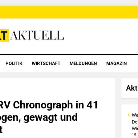
 Aktuell
POLITIK
WIRTSCHAFT
MELDUNGEN
MAGAZIN
Akt
RV Chronograph in 41
gen, gewagt und
We
Det
t
Wi
15.