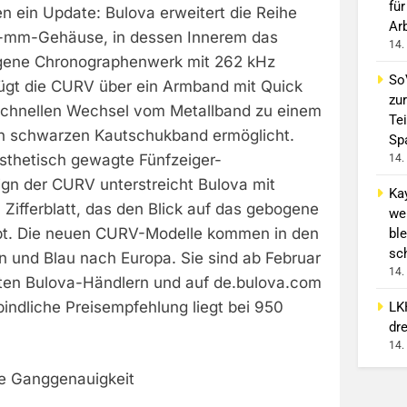
für
ein Update: Bulova erweitert die Reihe
Ar
-mm-Gehäuse, in dessen Innerem das
14.
ogene Chronographenwerk mit 262 kHz
So
ügt die CURV über ein Armband mit Quick
zur
schnellen Wechsel vom Metallband zu einem
Tei
hen schwarzen Kautschukband ermöglicht.
Sp
sthetisch gewagte Fünfzeiger-
14.
n der CURV unterstreicht Bulova mit
Ka
Zifferblatt, das den Blick auf das gebogene
we
ibt. Die neuen CURV-Modelle kommen in den
ble
sc
ün und Blau nach Europa. Sie sind ab Februar
14.
ten Bulova-Händlern und auf de.bulova.com
rbindliche Preisempfehlung liegt bei 950
LK
dr
14.
e Ganggenauigkeit