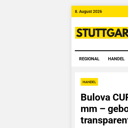
Skip
8. August 2026
to
content
Stuttgart
REGIONAL
HANDEL
HANDEL
Bulova CU
mm – gebo
transparen