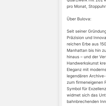
Quarzwerk mit 262 k
pro Monat, Stoppuhr:
Über Bulova:
Seit seiner Gründung
Präzision und Innova
reichen Erbe aus 15
Manhattan bis hin z
hinaus – und der Ve
Handwerkskunst krei
Eleganz mit moderns
legendären Archive-S
zum firmeneigenen P
Symbol für Exzellen
widmet sich das Un
bahnbrechenden Inn