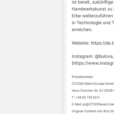
ist bereit, zukünftig
Handwerkskunst zu in
Erbe weiterzuführen
in Technologie und 
erreichen.
Website: https://de
Instagram: @bulova
(https://www.instag
Pressekontakt:
CITIZEN Watch Europe Gmb
Hans-Duncker Str. 8 | 2103
T: +49 40 734 62 0
E-Mail:
pr@CITIZENwatch.de
Original-Content von: BULOVA