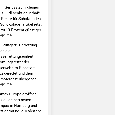
hr Genuss zum kleinen
is: Lidl senkt dauerhaft
e Preise für Schokolade /
 Schokoladenartikel jetzt
 zu 13 Prozent günstiger
 April 2026
Stuttgart: Tierrettung
rch die
sserrettungseinheit –
römungsretter der
uerwehr im Einsatz –
uz gerettet und dem
ernotdienst übergeben
 April 2026
smex Europe eröffnet
iziell seinen neuen
mpus in Hamburg und
tzt damit neue Maßstäbe