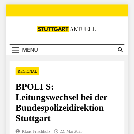
Skip
to
content
Stuttgart Aktuell
MENU
REGIONAL
BPOLI S:
Leitungswechsel bei der
Bundespolizeidirektion
Stuttgart
Klaus Frischholz
22. Mai 2023