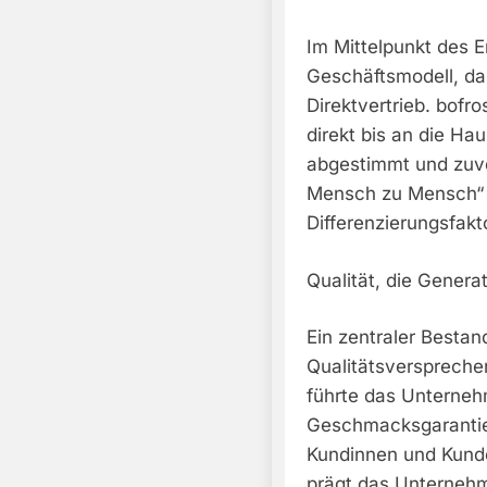
Im Mittelpunkt des E
Geschäftsmodell, das
Direktvertrieb. bofr
direkt bis an die Hau
abgestimmt und zuve
Mensch zu Mensch“ i
Differenzierungsfak
Qualität, die Genera
Ein zentraler Bestand
Qualitätsverspreche
führte das Unterneh
Geschmacksgarantie 
Kundinnen und Kunde
prägt das Unternehm