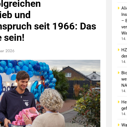
olgreichen
Al
rieb und
In
– 
nspruch seit 1966: Das
ver
Wi
 sein!
14.
HZ
uar 2026
de
14.
Bi
wei
NA
14.
He
gef
14.
Wa