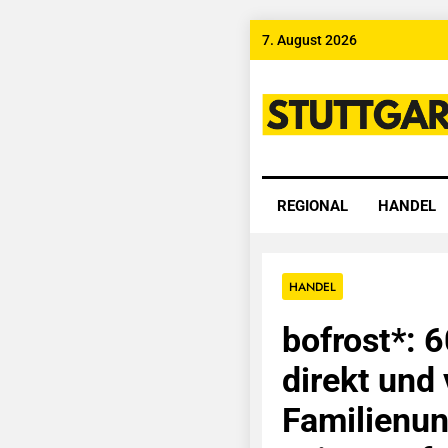
Skip
7. August 2026
to
content
Stuttgart
REGIONAL
HANDEL
HANDEL
bofrost*: 6
direkt und 
Familienun