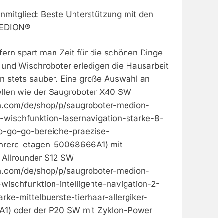
enmitglied: Beste Unterstützung mit den
MEDION®
ern spart man Zeit für die schönen Dinge
 und Wischroboter erledigen die Hausarbeit
n stets sauber. Eine große Auswahl an
llen wie der Saugroboter X40 SW
n.com/de/shop/p/saugroboter-medion-
wischfunktion-lasernavigation-starke-8-
o-go–go-bereiche-praezise-
ehrere-etagen-50068666A1) mit
r Allrounder S12 SW
n.com/de/shop/p/saugroboter-medion-
wischfunktion-intelligente-navigation-2-
rke-mittelbuerste-tierhaar-allergiker-
A1) oder der P20 SW mit Zyklon-Power