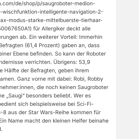
n.com/de/shop/p/saugroboter-medion-
wischfunktion-intelligente-navigation-2-
x-modus-starke-mittelbuerste-tierhaar-
50067650A1) für Allergiker deckt alle
erungen ab. Ein weiterer Vorteil: Immerhin
r Befragten (61,4 Prozent) gaben an, dass
 einer Ebene befinden. So kann der Roboter
ndernisse verrichten. Übrigens: 53,9
ie Hälfte der Befragten, geben ihrem
amen. Ganz vorne mit dabei: Robi, Robby
ilnehmer:innen, die noch keinen Saugroboter
me „Saugi“ besonders beliebt. Wer es
edient sich beispielsweise bei Sci-Fi-
B-8 aus der Star Wars-Reihe kommen für
. Ein Name macht den kleinen Helfer beinahe
.