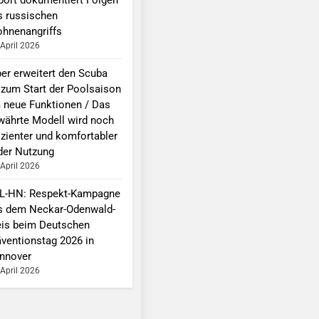
s russischen
ohnenangriffs
 April 2026
per erweitert den Scuba
 zum Start der Poolsaison
 neue Funktionen / Das
währte Modell wird noch
izienter und komfortabler
 der Nutzung
 April 2026
L-HN: Respekt-Kampagne
s dem Neckar-Odenwald-
eis beim Deutschen
äventionstag 2026 in
nnover
 April 2026