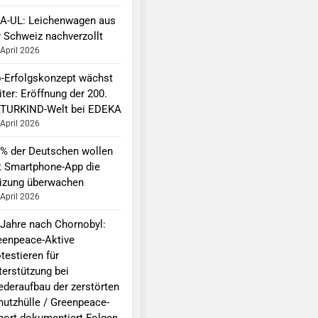
A-UL: Leichenwagen aus
r Schweiz nachverzollt
 April 2026
o-Erfolgskonzept wächst
ter: Eröffnung der 200.
TURKIND-Welt bei EDEKA
 April 2026
 % der Deutschen wollen
t Smartphone-App die
izung überwachen
 April 2026
 Jahre nach Chornobyl:
eenpeace-Aktive
testieren für
terstützung bei
ederaufbau der zerstörten
hutzhülle / Greenpeace-
port dokumentiert Folgen