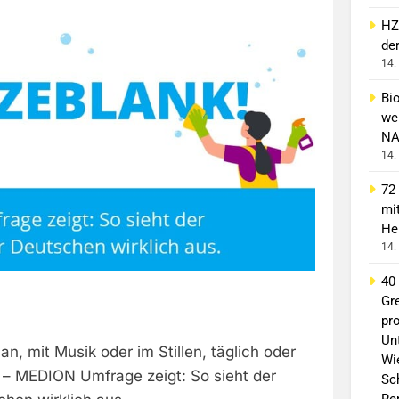
HZ
de
14.
Bi
wei
NA
14.
72
mi
He
14.
40
Gr
pro
Un
an, mit Musik oder im Stillen, täglich oder
Wi
 – MEDION Umfrage zeigt: So sieht der
Sc
Re