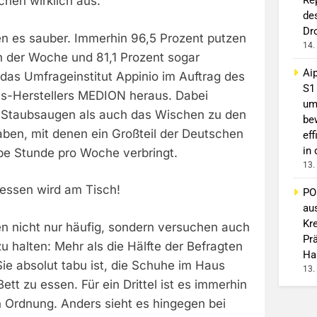
chen wirklich aus.
de
Dr
 es sauber. Immerhin 96,5 Prozent putzen
14.
n der Woche und 81,1 Prozent sogar
Ai
das Umfrageinstitut Appinio im Auftrag des
S1
s-Herstellers MEDION heraus. Dabei
um
 Staubsaugen als auch das Wischen zu den
be
ben, mit denen ein Großteil der Deutschen
eff
in
be Stunde pro Woche verbringt.
13.
essen wird am Tisch!
PO
au
Kr
n nicht nur häufig, sondern versuchen auch
Pr
zu halten: Mehr als die Hälfte der Befragten
Ha
 Sie absolut tabu ist, die Schuhe im Haus
13.
ett zu essen. Für ein Drittel ist es immerhin
n Ordnung. Anders sieht es hingegen bei