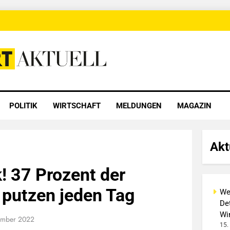
 Aktuell
POLITIK
WIRTSCHAFT
MELDUNGEN
MAGAZIN
Akt
k! 37 Prozent der
putzen jeden Tag
We
Det
Wi
ember 2022
15.