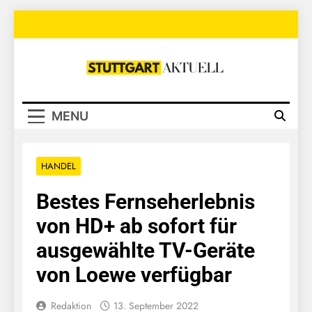
Skip
to
content
Stuttgart
Aktuell
MENU
HANDEL
Bestes Fernseherlebnis
von HD+ ab sofort für
ausgewählte TV-Geräte
von Loewe verfügbar
Redaktion
13. September 2022