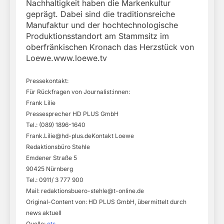
Nachhaltigkeit haben die Markenkultur
geprägt. Dabei sind die traditionsreiche
Manufaktur und der hochtechnologische
Produktionsstandort am Stammsitz im
oberfränkischen Kronach das Herzstück von
Loewe.www.loewe.tv
Pressekontakt:
Für Rückfragen von Journalist:innen:
Frank Lilie
Pressesprecher HD PLUS GmbH
Tel.: (089) 1896-1640
Frank.Lilie@hd-plus.deKontakt
Loewe
Redaktionsbüro Stehle
Emdener Straße 5
90425 Nürnberg
Tel.: 0911/ 3 777 900
Mail:
redaktionsbuero-stehle@t-online.de
Original-Content von: HD PLUS GmbH, übermittelt durch
news aktuell
Quelle:
ots