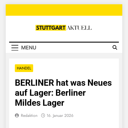
Skip
to
content
Stuttgart
Aktuell
MENU
HANDEL
BERLINER hat was Neues
auf Lager: Berliner
Mildes Lager
Redaktion
16. Januar 2026