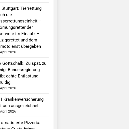
Stuttgart: Tierrettung
rch die
sserrettungseinheit –
römungsretter der
uerwehr im Einsatz –
uz gerettet und dem
ernotdienst übergeben
 April 2026
y Gottschalk: Zu spät, zu
nig: Bundesregierung
ibt echte Entlastung
huldig
 April 2026
H Krankenversicherung
eifach ausgezeichnet
 April 2026
omatisierte Pizzeria:
stavo Gusto bringt