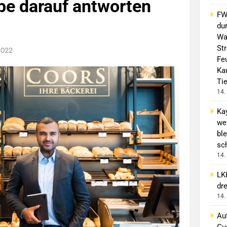
be darauf antworten
FW 
du
Wa
St
2022
Fe
Ka
Ti
14.
Ka
we
ble
sc
14.
LK
dr
14.
Aut
Gu