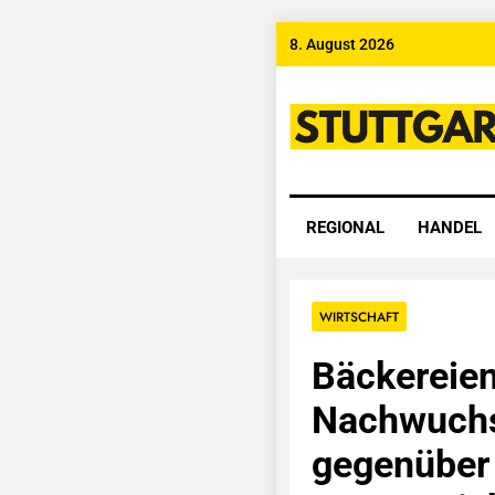
Skip
8. August 2026
to
content
Stuttgart
REGIONAL
HANDEL
WIRTSCHAFT
Bäckereien
Nachwuchs:
gegenüber 