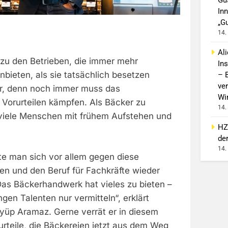
In
„G
14.
Al
zu den Betrieben, die immer mehr
In
nbieten, als sie tatsächlich besetzen
– 
ver
r, denn noch immer muss das
Wi
Vorurteilen kämpfen. Als Bäcker zu
14.
 viele Menschen mit frühem Aufstehen und
HZ
de
14.
lte man sich vor allem gegen diese
eren und den Beruf für Fachkräfte wieder
 Das Bäckerhandwerk hat vieles zu bieten –
en Talenten nur vermitteln“, erklärt
Eyüp Aramaz. Gerne verrät er in diesem
urteile, die Bäckereien jetzt aus dem Weg