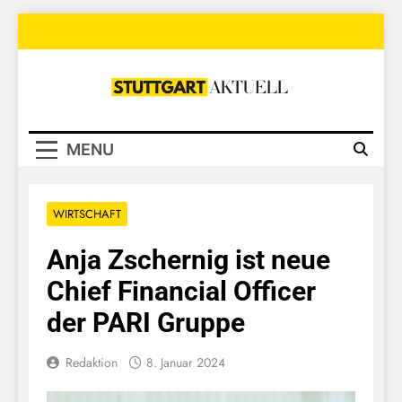
Skip
to
content
Stuttgart
Aktuell
MENU
WIRTSCHAFT
Anja Zschernig ist neue
Chief Financial Officer
der PARI Gruppe
Redaktion
8. Januar 2024