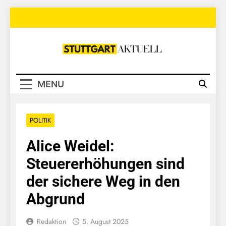
Skip
to
content
Stuttgart
Aktuell
MENU
POLITIK
Alice Weidel:
Steuererhöhungen sind
der sichere Weg in den
Abgrund
Redaktion
5. August 2025