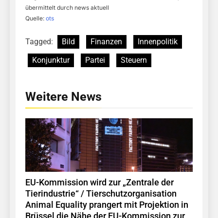
übermittelt durch news aktuell
Quelle:
ots
Tagged:
Bild
Finanzen
Innenpolitik
Konjunktur
Partei
Steuern
Weitere News
EU-Kommission wird zur „Zentrale der
Tierindustrie“ / Tierschutzorganisation
Animal Equality prangert mit Projektion in
Brüssel die Nähe der EU-Kommission zur