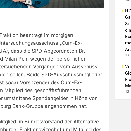
HZ
Ga
So
ein
raktion beantragt im morgigen
Eu
Untersuchungsausschuss „Cum-Ex-
me
Ar
PUA), dass die SPD-Abgeordneten Dr.
13.
d Milan Pein wegen der persönlichen
untersuchenden Vorgängen vom Ausschuss
Vo
Gl
en sollen. Beide SPD-Ausschussmitglieder
Fr
ist sogar Vorsitzender des Cum-Ex-
Ma
 Mitglied des geschäftsführenden
13.
r umstrittene Spendengelder in Höhe von
rburg Bank-Gruppe angenommen hat.
Mitglied im Bundesvorstand der Alternative
mburger Fraktionsvizechef und Mitglied des