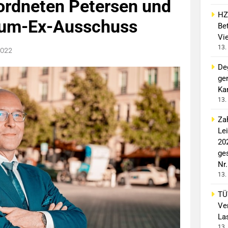
rdneten Petersen und
HZ
Cum-Ex-Ausschuss
Bet
Vi
13.
2022
De
ge
Ka
13.
Za
Le
20
ge
Nr.
13.
TÜ
Ve
La
13.