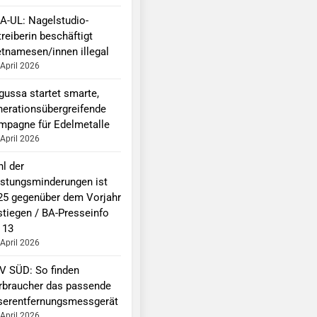
A-UL: Nagelstudio-
reiberin beschäftigt
etnamesen/innen illegal
 April 2026
gussa startet smarte,
nerationsübergreifende
mpagne für Edelmetalle
 April 2026
hl der
istungsminderungen ist
25 gegenüber dem Vorjahr
stiegen / BA-Presseinfo
 13
 April 2026
V SÜD: So finden
rbraucher das passende
serentfernungsmessgerät
 April 2026