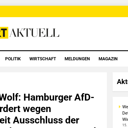
 Aktuell
POLITIK
WIRTSCHAFT
MELDUNGEN
MAGAZIN
Akt
Wolf: Hamburger AfD-
ordert wegen
We
Det
it Ausschluss der
Wi
15.