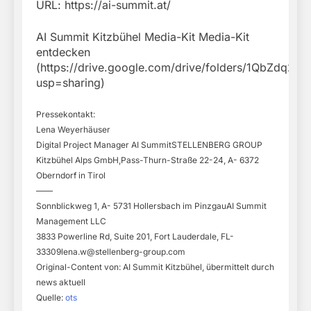
URL: https://ai-summit.at/
AI Summit Kitzbühel Media-Kit Media-Kit
entdecken
(https://drive.google.com/drive/folders/1QbZdq
usp=sharing)
Pressekontakt:
Lena Weyerhäuser
Digital Project Manager AI SummitSTELLENBERG GROUP
Kitzbühel Alps GmbH,Pass-Thurn-Straße 22-24, A- 6372
Oberndorf in Tirol
——
Sonnblickweg 1, A- 5731 Hollersbach im PinzgauAI Summit
Management LLC
3833 Powerline Rd, Suite 201, Fort Lauderdale,
FL-
33309lena.w@stellenberg-group.com
Original-Content von: AI Summit Kitzbühel, übermittelt durch
news aktuell
Quelle:
ots