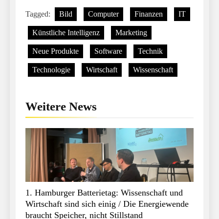
Tagged:
Bild
Computer
Finanzen
IT
Künstliche Intelligenz
Marketing
Neue Produkte
Software
Technik
Technologie
Wirtschaft
Wissenschaft
Weitere News
1. Hamburger Batterietag: Wissenschaft und
Wirtschaft sind sich einig / Die Energiewende
braucht Speicher, nicht Stillstand