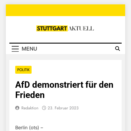
Skip
to
content
Stuttgart
Aktuell
MENU
POLITIK
AfD demonstriert für den
Frieden
Redaktion
23. Februar 2023
Berlin (ots) –