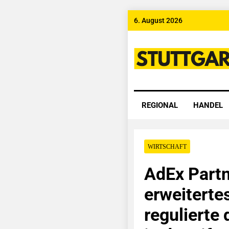
Skip
6. August 2026
to
content
Stuttgart
REGIONAL
HANDEL
WIRTSCHAFT
AdEx Partn
erweiterte
regulierte 