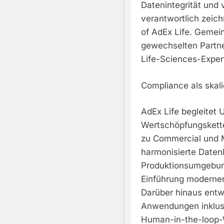
Datenintegrität und v
verantwortlich zeic
of AdEx Life. Gemei
gewechselten Partne
Life-Sciences-Expert
Compliance als skali
AdEx Life begleitet
Wertschöpfungskette,
zu Commercial und 
harmonisierte Datenl
Produktionsumgebung
Einführung moderner
Darüber hinaus entwi
Anwendungen inklus
Human-in-the-loop-W