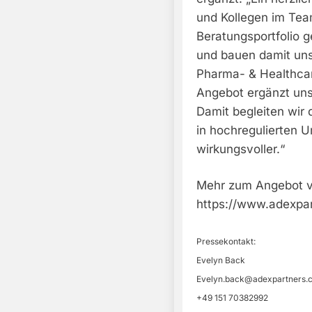
und Kollegen im Team
Beratungsportfolio 
und bauen damit unse
Pharma- & Healthcar
Angebot ergänzt un
Damit begleiten wir
in hochregulierten 
wirkungsvoller.“
Mehr zum Angebot vo
https://www.adexpar
Pressekontakt:
Evelyn Back
Evelyn.back@adexpartners.
+49 151 70382992