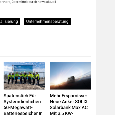
artners, übermittelt durch news aktuell
talisierung
Unternehmensberatung
Spatenstich Für
Mehr Ersparnisse:
Systemdienlichen
Neue Anker SOLIX
50-Megawatt-
Solarbank Max AC
Batteriespeicher In
Mit 3,5 KW-