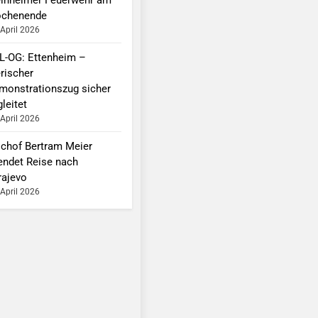
chenende
 April 2026
L-OG: Ettenheim –
erischer
monstrationszug sicher
leitet
 April 2026
schof Bertram Meier
endet Reise nach
rajevo
 April 2026