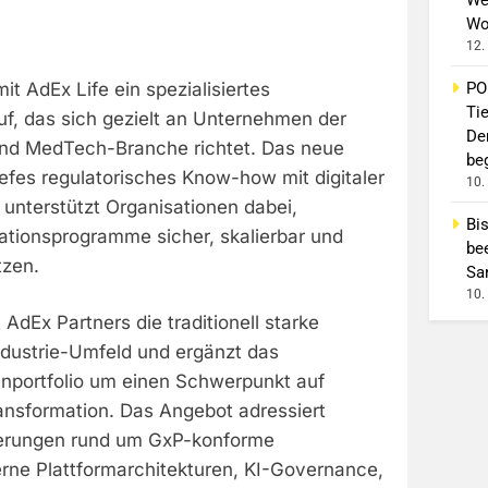
Wo
12.
it AdEx Life ein spezialisiertes
PO
Ti
f, das sich gezielt an Unternehmen der
De
und MedTech-Branche richtet. Das neue
beg
efes regulatorisches Know-how mit digitaler
10.
 unterstützt Organisationen dabei,
Bi
tionsprogramme sicher, skalierbar und
be
tzen.
Sa
10.
 AdEx Partners die traditionell starke
ndustrie-Umfeld und ergänzt das
nportfolio um einen Schwerpunkt auf
Transformation. Das Angebot adressiert
derungen rund um GxP-konforme
erne Plattformarchitekturen, KI-Governance,