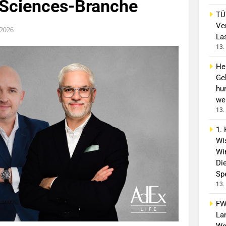
e-Sciences-Branche
TÜ
Ve
 2026
La
13.
He
Ge
hu
wei
13.
1.
Wi
Wir
Di
Spe
13.
FW
La
We