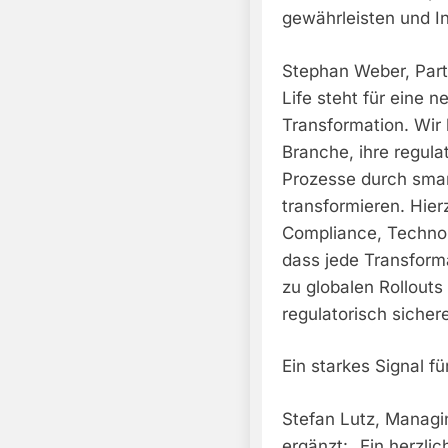
gewährleisten und I
Stephan Weber, Partn
Life steht für eine ne
Transformation. Wir
Branche, ihre regula
Prozesse durch smar
transformieren. Hier
Compliance, Technolo
dass jede Transforma
zu globalen Rollout
regulatorisch sicher
Ein starkes Signal f
Stefan Lutz, Managi
ergänzt: „Ein herzl