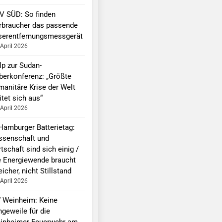
V SÜD: So finden
rbraucher das passende
serentfernungsmessgerät
 April 2026
lp zur Sudan-
berkonferenz: „Größte
manitäre Krise der Welt
tet sich aus“
 April 2026
 Hamburger Batterietag:
ssenschaft und
tschaft sind sich einig /
e Energiewende braucht
icher, nicht Stillstand
 April 2026
 Weinheim: Keine
ngeweile für die
inheimer Feuerwehr am