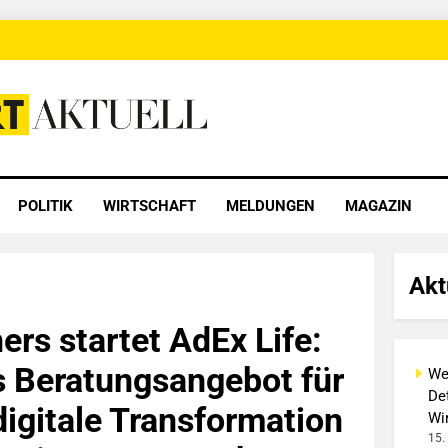
 Aktuell
POLITIK
WIRTSCHAFT
MELDUNGEN
MAGAZIN
Akt
ers startet AdEx Life:
s Beratungsangebot für
We
Det
digitale Transformation
Wi
15.