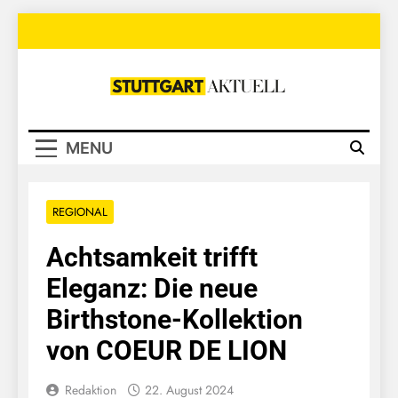
Skip
to
content
Stuttgart
Aktuell
MENU
REGIONAL
Achtsamkeit trifft
Eleganz: Die neue
Birthstone-Kollektion
von COEUR DE LION
Redaktion
22. August 2024