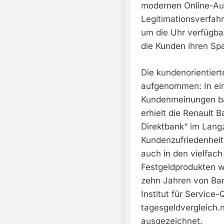
modernen Online-Auf
Legitimationsverfah
um die Uhr verfügbar
die Kunden ihren Sp
Die kundenorientierte
aufgenommen: In ein
Kundenmeinungen ba
erhielt die Renault 
Direktbank“ im Lang
Kundenzufriedenheit 
auch in den vielfac
Festgeldprodukten wi
zehn Jahren von Ban
Institut für Service
tagesgeldvergleich.
ausgezeichnet.