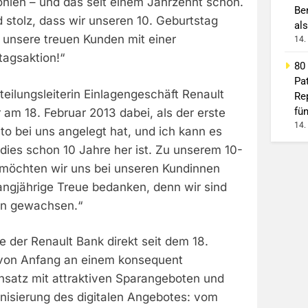
hlen – und das seit einem Jahrzehnt schon.
Be
 stolz, dass wir unseren 10. Geburtstag
als
 unsere treuen Kunden mit einer
14.
agsaktion!“
80
Pa
eilungsleiterin Einlagengeschäft Renault
Re
fü
r am 18. Februar 2013 dabei, als der erste
14.
to bei uns angelegt hat, und ich kann es
dies schon 10 Jahre her ist. Zu unserem 10-
 möchten wir uns bei unseren Kundinnen
angjährige Treue bedanken, denn wir sind
en gewachsen.“
e der Renault Bank direkt seit dem 18.
 von Anfang an einem konsequent
nsatz mit attraktiven Sparangeboten und
rnisierung des digitalen Angebotes: vom