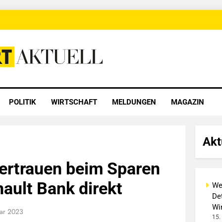
 Aktuell
POLITIK
WIRTSCHAFT
MELDUNGEN
MAGAZIN
Akt
ertrauen beim Sparen
nault Bank direkt
We
Det
Wi
uar 2023
15.