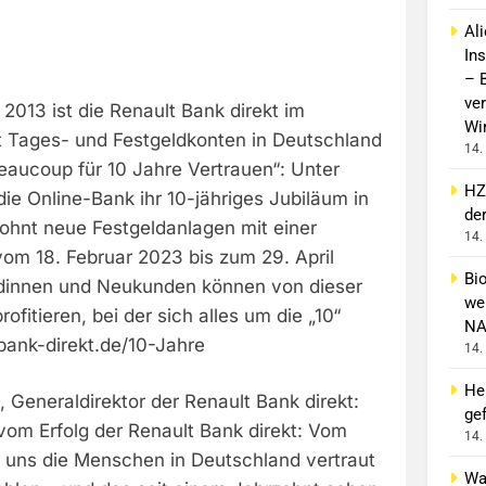
Al
In
– 
ver
 2013 ist die Renault Bank direkt im
Wi
t Tages- und Festgeldkonten in Deutschland
14.
beaucoup für 10 Jahre Vertrauen“: Unter
HZ
die Online-Bank ihr 10-jähriges Jubiläum in
de
ohnt neue Festgeldanlagen mit einer
14.
om 18. Februar 2023 bis zum 29. April
Bi
innen und Neukunden können von dieser
wei
fitieren, bei der sich alles um die „10“
NA
bank-direkt.de/10-Jahre
14.
He
Generaldirektor der Renault Bank direkt:
gef
 vom Erfolg der Renault Bank direkt: Vom
14.
 uns die Menschen in Deutschland vertraut
Wa