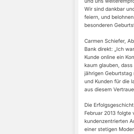
und uns weiterempfo
Wir sind dankbar und
feiern, und belohnen
besonderen Geburtst
Carmen Schiefer, Abt
Bank direkt: „Ich wa
Kunde online ein Kon
kaum glauben, dass 
jährigen Geburtstag
und Kunden für die l
aus diesem Vertrau
Die Erfolgsgeschicht
Februar 2013 folgte
kundenzentrierten A
einer stetigen Mode