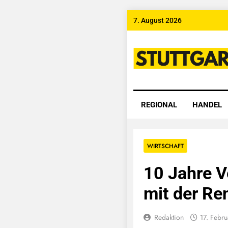
Skip
7. August 2026
to
content
Stuttgart
REGIONAL
HANDEL
WIRTSCHAFT
10 Jahre V
mit der Re
Redaktion
17. Febr