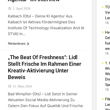
TÜ
2. April 2026
Ve
Kalbach (ots) – Deine KI Agentur Aus
La
Kalbach Ist Aktives Fördermitglied Des
13.
Institute Of Technology Visualization And AI
He
(ITVA) In…
Ge
hu
Weiterlesen
we
13.
„The Beat Of Freshness“: Lidl
Stellt Frische Im Rahmen Einer
1.
Wi
Kreativ-Aktivierung Unter
Wir
Beweis
Di
Spe
31. März 2026
13.
Bad Wimpfen (ots) – Lidl Setzt In Seiner
FW
Aktuellen Social Media-Aktivierung Zu
La
Ostern Den Fokus Auf Qualität Und Frische.
We