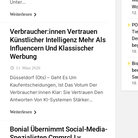
Unter…
Wo
12.
Weiterlesen
PO
Verbraucher:innen Vertrauen
Ti
De
Künstlicher Intelligenz Mehr Als
beg
Influencern Und Klassischer
10.
Werbung
Bi
11. März 2026
be
Sa
Düsseldorf (ots) – Geht Es Um
10.
Kaufentscheidungen, Ist Das Votum Der
Verbraucher:innen Klar: Sie Vertrauen Den
Antworten Von KI-Systemen Stärker…
Weiterlesen
Bonial Übernimmt Social-Media-
Spezialisten Cmmrcl.ly