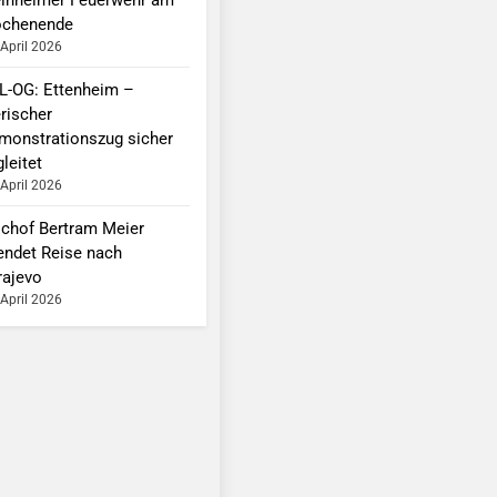
chenende
 April 2026
L-OG: Ettenheim –
erischer
monstrationszug sicher
leitet
 April 2026
schof Bertram Meier
endet Reise nach
rajevo
 April 2026