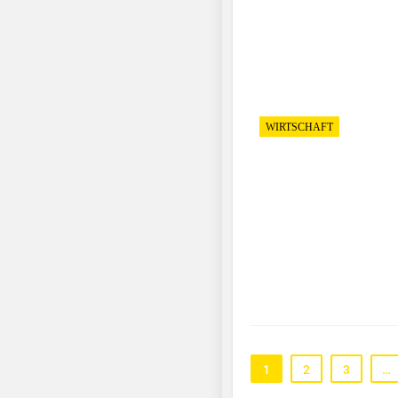
WIRTSCHAFT
1
2
3
…