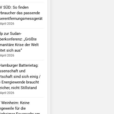
V SÜD: So finden
rbraucher das passende
serentfernungsmessgerät
 April 2026
lp zur Sudan-
berkonferenz: „Größte
manitäre Krise der Welt
itet sich aus“
 April 2026
 Hamburger Batterietag:
ssenschaft und
tschaft sind sich einig /
e Energiewende braucht
icher, nicht Stillstand
 April 2026
 Weinheim: Keine
ngeweile für die
inheimer Feuerwehr am