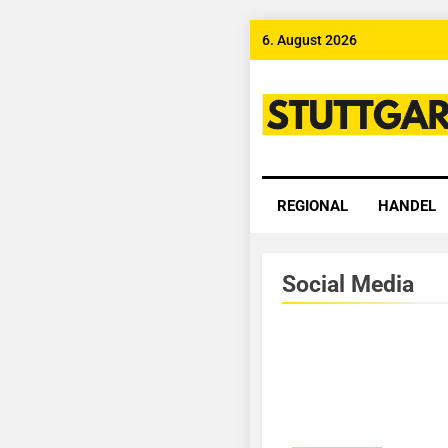
Skip
6. August 2026
to
content
Stuttgart
REGIONAL
HANDEL
Social Media