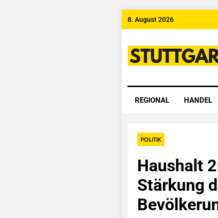
Skip
8. August 2026
to
content
Stuttgart
REGIONAL
HANDEL
POLITIK
Haushalt 2
Stärkung 
Bevölkeru