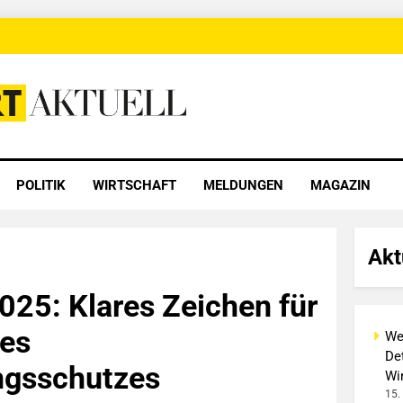
 Aktuell
POLITIK
WIRTSCHAFT
MELDUNGEN
MAGAZIN
Akt
025: Klares Zeichen für
des
We
Det
ngsschutzes
Wi
15.