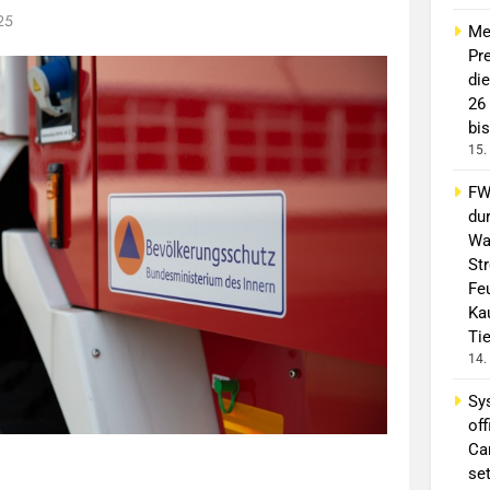
025
Me
Pre
di
26
bis
15.
FW 
du
Wa
St
Fe
Ka
Ti
14.
Sy
off
Ca
se