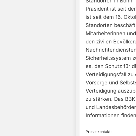
Standorten in Bonn,
Präsident ist seit d
ist seit dem 16. Okt
Standorten beschäfti
Mitarbeiterinnen und
den zivilen Bevölke
Nachrichtendiensten 
Sicherheitssystem z
es, den Schutz für 
Verteidigungsfall zu
Vorsorge und Selbsts
Verteidigung auszu
zu stärken. Das BBK
und Landesbehörden 
Informationen finde
Pressekontakt: