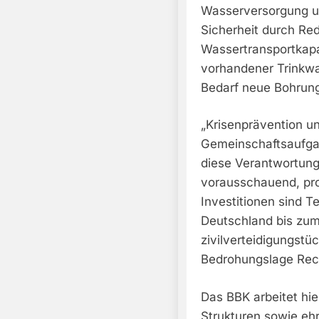
Wasserversorgung un
Sicherheit durch Red
Wassertransportkapa
vorhandener Trinkwa
Bedarf neue Bohru
„Krisenprävention u
Gemeinschaftsaufgab
diese Verantwortun
vorausschauend, pro
Investitionen sind 
Deutschland bis zum
zivilverteidigungstü
Bedrohungslage Rech
Das BBK arbeitet hi
Strukturen sowie eh