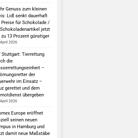
hr Genuss zum kleinen
is: Lidl senkt dauerhaft
e Preise für Schokolade /
 Schokoladenartikel jetzt
 zu 13 Prozent günstiger
 April 2026
Stuttgart: Tierrettung
rch die
sserrettungseinheit –
römungsretter der
uerwehr im Einsatz –
uz gerettet und dem
ernotdienst übergeben
 April 2026
smex Europe eröffnet
iziell seinen neuen
mpus in Hamburg und
tzt damit neue Maßstäbe