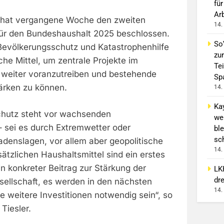
für
Ar
 hat vergangene Woche den zweiten
14.
ür den Bundeshaushalt 2025 beschlossen.
So
evölkerungsschutz und Katastrophenhilfe
zur
che Mittel, um zentrale Projekte im
Tei
weiter voranzutreiben und bestehende
Sp
tärken zu können.
14.
Ka
chutz steht vor wachsenden
we
 sei es durch Extremwetter oder
ble
sc
denslagen, vor allem aber geopolitische
14.
tzlichen Haushaltsmittel sind ein erstes
in konkreter Beitrag zur Stärkung der
LK
dr
sellschaft, es werden in den nächsten
14.
e weitere Investitionen notwendig sein“, so
Tiesler.